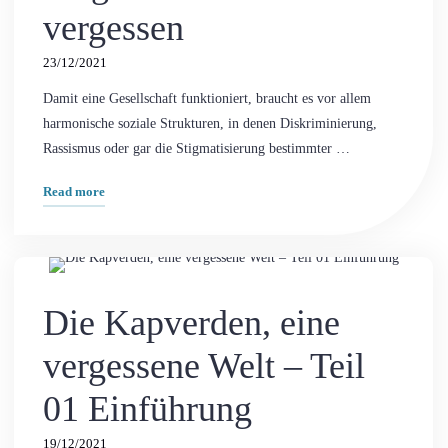
vergessen
23/12/2021
Damit eine Gesellschaft funktioniert, braucht es vor allem
harmonische soziale Strukturen, in denen Diskriminierung,
Rassismus oder gar die Stigmatisierung bestimmter …
"Die
Read more
Kapverden
Teil
Kommentar hinterlassen
02,
The Journeys
eine
Die Kapverden, eine
Welt
von
vergessene Welt – Teil
Europa
ausgebeutet
01 Einführung
und
vergessen"
19/12/2021