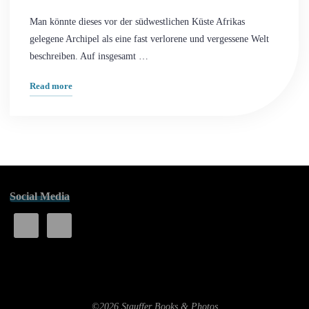
Man könnte dieses vor der südwestlichen Küste Afrikas
gelegene Archipel als eine fast verlorene und vergessene Welt
beschreiben. Auf insgesamt …
"Die
Read more
Kapverden,
eine
vergessene
Welt
–
Teil
Social Media
01
Einführung"
©2026 Stauffer Books & Photos