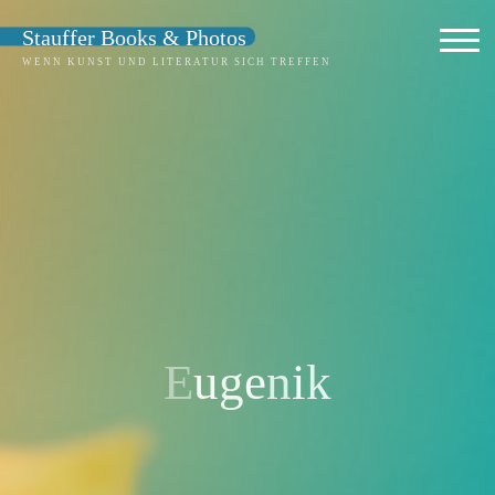
Zum
Stauffer Books & Photos
Inhalt
WENN KUNST UND LITERATUR SICH TREFFEN
springen
E
u
g
e
n
i
k