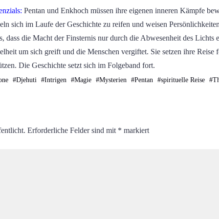
nzials:
Pentan und Enkhoch müssen ihre eigenen inneren Kämpfe bewäl
ln sich im Laufe der Geschichte zu reifen und weisen Persönlichkeiten
s, dass die Macht der Finsternis nur durch die Abwesenheit des Lichts
elheit um sich greift und die Menschen vergiftet. Sie setzen ihre Reise
tzen. Die Geschichte setzt sich im Folgeband fort.
one
#
Djehuti
#
Intrigen
#
Magie
#
Mysterien
#
Pentan
#
spirituelle Reise
#
T
entlicht.
Erforderliche Felder sind mit
*
markiert