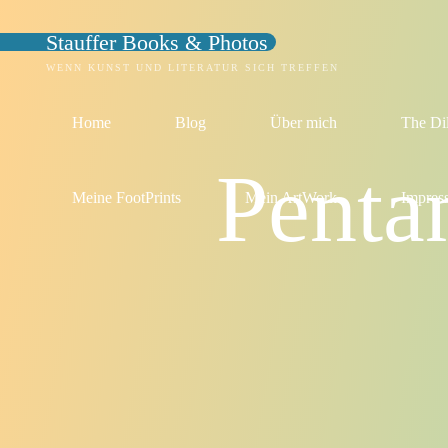
Zum
Stauffer Books & Photos
Inhalt
springen
WENN KUNST UND LITERATUR SICH TREFFEN
Home
Blog
Über mich
The Di
Penta
Meine FootPrints
Mein ArtWork
Impres