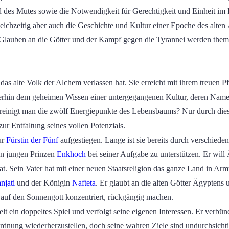
d des Mutes sowie die Notwendigkeit für Gerechtigkeit und Einheit im
ichzeitig aber auch die Geschichte und Kultur einer Epoche des alte
lauben an die Götter und der Kampf gegen die Tyrannei werden themat
 das alte Volk der Alchem verlassen hat. Sie erreicht mit ihrem treuen
terhin dem geheimen Wissen einer untergegangenen Kultur, deren Namen
 vereinigt man die zwölf Energiepunkte des Lebensbaums? Nur durch di
ur Entfaltung seines vollen Potenzials.
ur
Fürstin der Fünf
aufgestiegen. Lange ist sie bereits durch verschiede
den jungen Prinzen
Enkhoch
bei seiner Aufgabe zu unterstützen. Er will
t. Sein Vater hat mit einer neuen Staatsreligion das ganze Land in Arm
njati
und der Königin
Nafteta
. Er glaubt an die alten Götter Ägyptens 
 auf den Sonnengott konzentriert, rückgängig machen.
ielt ein doppeltes Spiel und verfolgt seine eigenen Interessen. Er verb
Ordnung wiederherzustellen, doch seine wahren Ziele sind undurchsicht