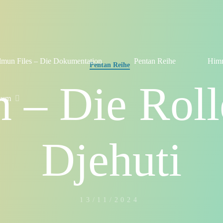
lmun Files – Die Dokumentation
Pentan Reihe
Himm
Pentan Reihe
n – Die Roll
sum
Djehuti
13/11/2024