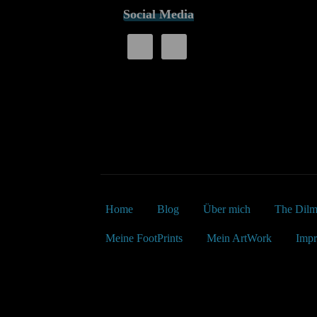
Social Media
Home
Blog
Über mich
The Dilm
Meine FootPrints
Mein ArtWork
Imp