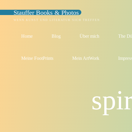
Zum
Stauffer Books & Photos
Inhalt
springen
WENN KUNST UND LITERATUR SICH TREFFEN
Home
Blog
Über mich
The Di
Meine FootPrints
Mein ArtWork
Impres
spi