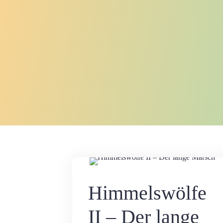
Kommentar hinterlassen
Himmelswölfe Reih
Himmelswölfe
II – Der lange